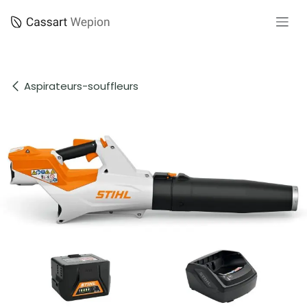
Se rendre au contenu
Aspirateurs-souffleurs